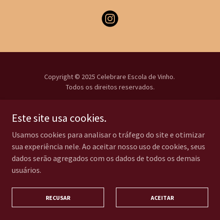
Copyright © 2025 Celebrare Escola de Vinho.
Todos os direitos reservados.
Contato
Este site usa cookies.
Termos e Condições
Usamos cookies para analisar o tráfego do site e otimizar
Política de Privacidade
sua experiência nele. Ao aceitar nosso uso de cookies, seus
Política de Cancelamento
dados serão agregados com os dados de todos os demais
usuários.
CNPJ: 42.052.307/0001-86
RECUSAR
ACEITAR